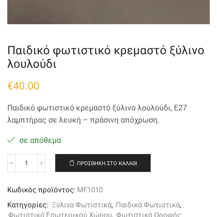
Παιδικό φωτιστικό κρεμαστό ξύλινο
λουλούδι
€
40.00
Παιδικό φωτιστικό κρεμαστό ξύλινο λουλούδι, Ε27
λαμπτήρας σε λευκή – πράσινη απόχρωση.
σε απόθεμα
ΠΡΟΣΘΉΚΗ ΣΤΟ ΚΑΛΆΘΙ
Παιδικό
φωτιστικό
κρεμαστό
Κωδικός προϊόντος:
MF1010
ξύλινο
λουλούδι
Κατηγορίες:
Ξύλινα Φωτιστικά
,
Παιδικά Φωτιστικά
,
ποσότητα
Φωτιστικά Εσωτερικού Χώρου
,
Φωτιστικά Οροφής