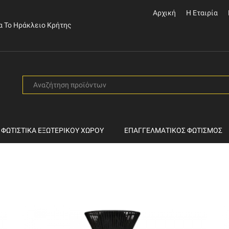
Αρχική
Η Εταιρία
α Το Ηράκλειο Κρήτης
SEARCH
INPUT
ΦΩΤΙΣΤΙΚΆ ΕΞΩΤΕΡΙΚΟΎ ΧΏΡΟΥ
ΕΠΑΓΓΕΛΜΑΤΙΚΌΣ ΦΩΤΙΣΜΌΣ