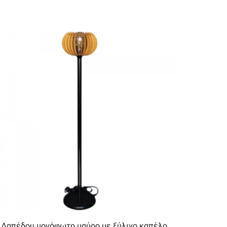
Δαπέδου μονόφωτο μαύρο με ξύλινο καπέλο