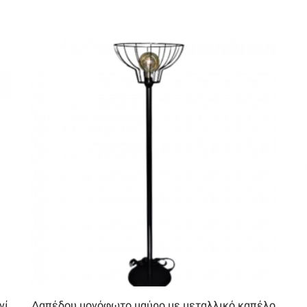
νί
Δαπέδου μονόφωτο μαύρο με μεταλλικό καπέλο