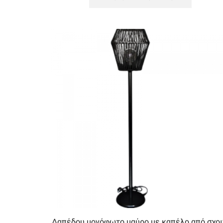
Δαπέδου μονόφωτο μαύρο με καπέλο από σχοι