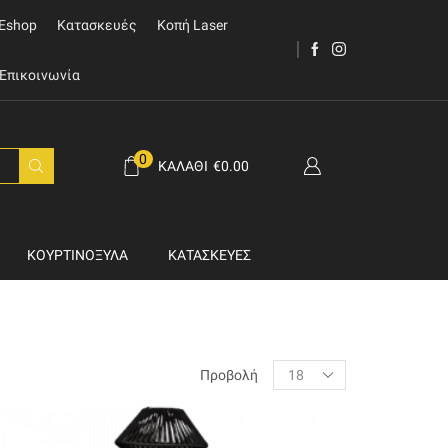
Eshop
Κατασκευές
Κοπή Laser
Επικοινωνία
0
ΚΑΛΆΘΙ
€
0.00
ΚΟΥΡΤΙΝΌΞΥΛΑ
ΚΑΤΑΣΚΕΥΈΣ
Products
Προβολή
per
page